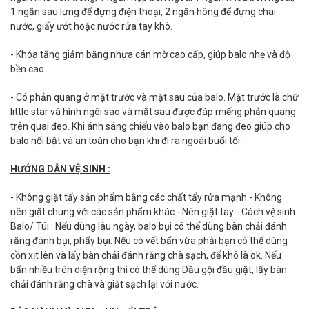
1 ngăn sau lưng để đựng điện thoại, 2 ngăn hông để đựng chai
nước, giấy ướt hoặc nước rửa tay khô.
- Khóa tăng giảm bằng nhựa cán mờ cao cấp, giúp balo nhẹ và độ
bền cao.
- Có phản quang ở mặt trước và mặt sau của balo. Mặt trước là chữ
little star và hình ngôi sao và mặt sau được đáp miếng phản quang
trên quai đeo. Khi ánh sáng chiếu vào balo bạn đang đeo giúp cho
balo nổi bật và an toàn cho bạn khi đi ra ngoài buổi tối.
HƯỚNG DẪN VỆ SINH :
- Không giặt tẩy sản phẩm bằng các chất tẩy rửa mạnh - Không
nên giặt chung với các sản phẩm khác - Nên giặt tay - Cách vệ sinh
Balo/ Túi : Nếu dùng lâu ngày, balo bụi có thể dùng bàn chải đánh
răng đánh bụi, phẩy bụi. Nếu có vết bẩn vừa phải bạn có thể dùng
cồn xịt lên và lấy bàn chải đánh răng chà sạch, để khô là ok. Nếu
bẩn nhiều trên diện rộng thì có thể dùng Dầu gội đầu giặt, lấy bàn
chải đánh răng chà và giặt sạch lại với nước.