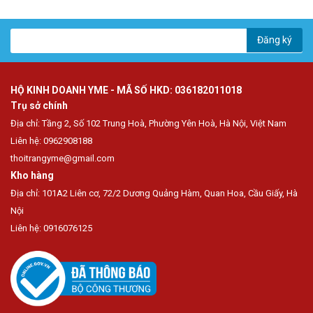
Đăng ký
HỘ KINH DOANH YME - MÃ SỐ HKD: 036182011018
Trụ sở chính
Địa chỉ: Tầng 2, Số 102 Trung Hoà, Phường Yên Hoà, Hà Nội, Việt Nam
Liên hệ: 0962908188
thoitrangyme@gmail.com
Kho hàng
Địa chỉ: 101A2 Liên cơ, 72/2 Dương Quảng Hàm, Quan Hoa, Cầu Giấy, Hà
Nội
Liên hệ: 0916076125