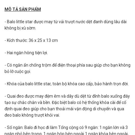
MÔ TẢ SẢN PHẨM
- Balo little star được may từ vải trượt nước dệt đanh dùng lâu dài
không bị xù sờm.
- Kích thước: 36 x 25 x 13 cm
- Hai ngăn hông tiện lợi.
- Có ngăn ẩn chống trộm để điện thoại phía sau giúp cho bạn không
bỏ lỡ cuộc gọi.
- Khóa của balo little star, toàn bộ khóa cao cấp, bảo hành trọn đời.
- Quai đeo được may đệm êm và dây dù dệt từ đỉnh balo xuống đáy
tạo sự chắc chắn và bền. Đặc biệt balo có hệ thống khóa cài để cố
định quai đeo giúp cho bạn thoải mái vận động di chuyển và qua
đeo balo không trượt khỏi vai.
- Số ngăn: Balo đi học đi làm Tổng cộng có 9 ngăn: 1 ngăn lớn và 3
ngăn nhỏ bên trong, 1 ngăn hộp bên ngoài 1 ngăn khóa bên ngoài,