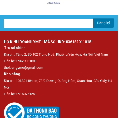
Đăng ký
HỘ KINH DOANH YME - MÃ SỐ HKD: 036182011018
Trụ sở chính
Địa chỉ: Tầng 2, Số 102 Trung Hoà, Phường Yên Hoà, Hà Nội, Việt Nam
Liên hệ: 0962908188
thoitrangyme@gmail.com
Kho hàng
Địa chỉ: 101A2 Liên cơ, 72/2 Dương Quảng Hàm, Quan Hoa, Cầu Giấy, Hà
Nội
Liên hệ: 0916076125