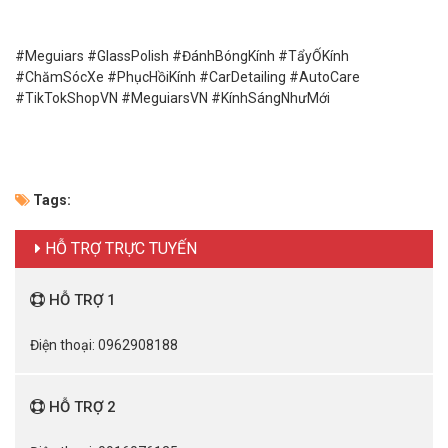
#Meguiars #GlassPolish #ĐánhBóngKính #TẩyỐKính
#ChămSócXe #PhụcHồiKính #CarDetailing #AutoCare
#TikTokShopVN #MeguiarsVN #KínhSángNhưMới
Tags:
HỖ TRỢ TRỰC TUYẾN
HỖ TRỢ 1
Điện thoại: 0962908188
HỖ TRỢ 2