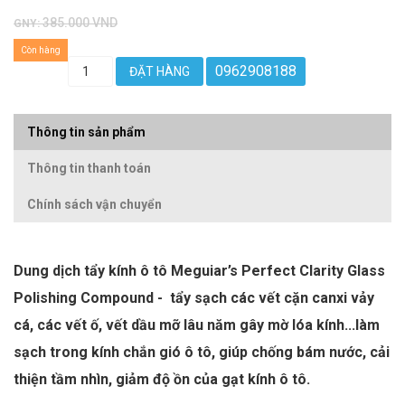
385.000 VND
GNY:
Còn hàng
0962908188
ĐẶT HÀNG
Thông tin sản phẩm
Thông tin thanh toán
Chính sách vận chuyển
Dung dịch tẩy kính ô tô Meguiar’s Perfect Clarity Glass
Polishing Compound - tẩy sạch các vết cặn canxi vảy
cá, các vết ố, vết dầu mỡ lâu năm gây mờ lóa kính...làm
sạch trong kính chắn gió ô tô, giúp chống bám nước, cải
thiện tầm nhìn, giảm độ ồn của gạt kính ô tô.