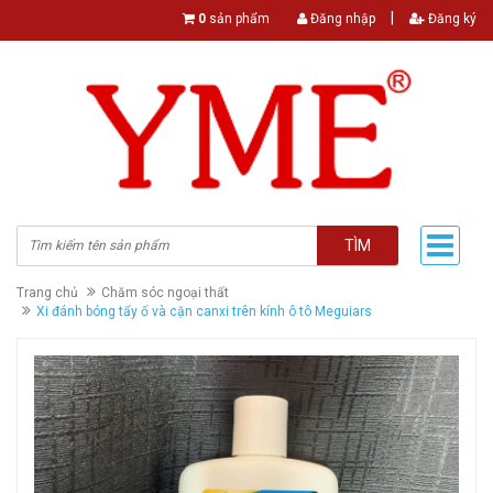
|
0
sản phẩm
Đăng nhập
Đăng ký
TÌM
Trang chủ
Chăm sóc ngoại thất
Xi đánh bóng tẩy ố và cặn canxi trên kính ô tô Meguiars