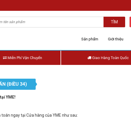
TÌM
Sản phẩm
Giới thiệu
Miễn Phí Vận Chuyển
Giao Hàng Toàn Quốc
N (ĐIỀU 34)
tại YME!
 toán ngay tại Cửa hàng của YME như sau: