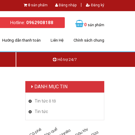
|
0
sản phẩm
Đăng nhập
Đăng ký
Hotline:
0962908188
0
sản phẩm
Hướng dẫn thanh toán
Liên Hệ
Chính sách chung
Hỗ trợ 24/7
DANH MỤC TIN
Tin tức ô tô
Tin tức