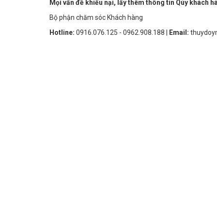
Mọi vấn đề khiếu nại, lấy thêm thông tin Qúy khách hà
Bộ phận chăm sóc Khách hàng
Hotline:
0916.076.125 - 0962.908.188 |
Email:
thuydo