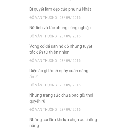
Bí quyết làm đẹp của phụ nữ Nhật
ĐỖ VĂN THƯỜNG | 23/ 09/ 2016
Nữ tính và tác phong công nghiệp
ĐỖ VĂN THƯỜNG | 23/ 09/ 2016
Vòng cổ đá san hô đỏ nhưng tuyệt
tác đến từ thiên nhiên
ĐỖ VĂN THƯỜNG | 23/ 09/ 2016
Diện áo gì tới sở ngày xuân nắng
ấm?
ĐỖ VĂN THƯỜNG | 23/ 09/ 2016
Những trang sức chưa bao giờ thôi
quyến rũ
ĐỖ VĂN THƯỜNG | 23/ 09/ 2016
Những sai lầm khi lựa chọn áo chống
nắng