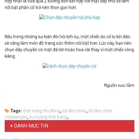
hợp nhất là vừa qua 2 xương đòn kết hợp với mặt dây nhỏ sẽ làm
nổi bật phần cổ trở nên thon gọn hơn.
Nếu trong những sự kiện đòi hỏi lịch sự, một chiếc áo cổ lọ kín đáo
sẽ càng làm món đồ trang sức thêm nổi bật hơn. Lúc này, bạn nên
chọn dây chuyền có mặt đá lớn hoặc hoa cài thay vì một chiếc vòng
kiềng.
Nguồn sưu tầm
.
Tags:
thời trang thu đông
,
túi đeo chéo
,
túi đeo chéo
messenger
,
xu hướng thời trang
,
DANH MỤC TIN