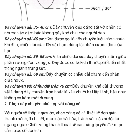
Dây chuyền dài 35-40 cm:
Dây chuyền kiểu dáng sát với phần cổ
nhưng vẫn đảm bảo không gây khó chịu cho người đeo.
Dây chuyền dài 45 cm:
Còn được gọi là dây chuyền kiểu công chúa.
Khi đeo, chiều dài của dây sẽ chạm đúng tới phần xương đòn của
bạn.
D
ây chuyền dài 50-55 cm:
Vị trí chiều dài của dây chuyền nằm giữa
phần xương đòn và ngực. Đây được coi là kích thước phổ biến nhất
trong ngành trang sức.
Dây chuyền dài 60 cm:
Dây chuyền có chiều dài chạm đến phần
giữa ngực.
Dây chuyền với chiều dài trên 70 cm:
Dây chuyền khá dài, thường
sẽ là dạng dây chuyền trơn hoặc là xâu chuỗi hạt lấp lánh, hầu như
không có kèm mặt đi cùng.
2. Chọn dây chuyền phù hợp với dáng cổ
Với người cổ thấp, ngực lớn, chọn vòng cổ có thiết kế đơn giản,
thanh mảnh, ít chi tiết, màu sắc hài hòa, tránh sặc sỡ với độ dài
ngang ngực. Chiếc vòng thanh thoát sẽ cân bằng lại yếu điểm tạo
cảm giác cổ dài hơn.