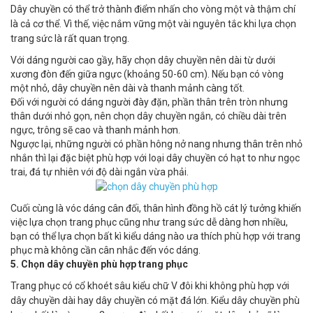
Dây chuyền có thể trở thành điểm nhấn cho vòng một và thậm chí
là cả cơ thể. Vì thế, việc nắm vững một vài nguyên tắc khi lựa chọn
trang sức là rất quan trọng.
Với dáng người cao gầy, hãy chọn dây chuyền nên dài từ dưới
xương đòn đến giữa ngực (khoảng 50-60 cm). Nếu bạn có vòng
một nhỏ, dây chuyền nên dài và thanh mảnh càng tốt.
Đối với người có dáng người đày đặn, phần thân trên tròn nhưng
thân dưới nhỏ gọn, nên chọn dây chuyền ngắn, có chiều dài trên
ngực, trông sẽ cao và thanh mảnh hơn.
Ngược lại, những người có phần hông nở nang nhưng thân trên nhỏ
nhắn thì lại đặc biệt phù hợp với loại dây chuyền có hạt to như ngọc
trai, đá tự nhiên với độ dài ngắn vừa phải.
Cuối cùng là vóc dáng cân đối, thân hình đồng hồ cát lý tưởng khiến
việc lựa chọn trang phục cũng như trang sức dễ dàng hơn nhiều,
bạn có thể lựa chọn bất kì kiểu dáng nào ưa thích phù hợp với trang
phục mà không cần cân nhắc đến vóc dáng.
5. Chọn dây chuyền phù hợp trang phục
Trang phục có cổ khoét sâu kiểu chữ V đôi khi không phù hợp với
dây chuyền dài hay dây chuyền có mặt đá lớn. Kiểu dây chuyền phù