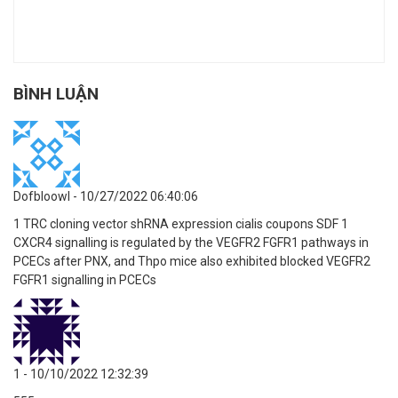
BÌNH LUẬN
Dofbloowl
- 10/27/2022 06:40:06
1 TRC cloning vector shRNA expression cialis coupons SDF 1
CXCR4 signalling is regulated by the VEGFR2 FGFR1 pathways in
PCECs after PNX, and Thpo mice also exhibited blocked VEGFR2
FGFR1 signalling in PCECs
1
- 10/10/2022 12:32:39