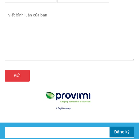
GỬI
Đăng ký