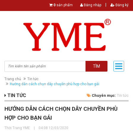
|
0
sản phẩm
Đăng nhập
Đăng ký
TÌM
Trang chủ
Tin tức
H­ướng dẫn cách chọn dây chuyền phù hợp cho bạn gái
TIN TỨC
Chuyên mục:
Tin tức
H­ƯỚNG DẪN CÁCH CHỌN DÂY CHUYỀN PHÙ
HỢP CHO BẠN GÁI
Thời Trang YME
|
04:08 12/03/2020