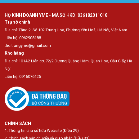
HỘ KINH DOANH YME - MÃ SỐ HKD: 036182011018
Trụ sở chính
Địa chỉ: Tầng 2, Số 102 Trung Hoà, Phường Yên Hoà, Hà Nội, Việt Nam
Liên hệ: 0962908188
thoitrangyme@gmail.com
Kho hàng
Địa chỉ: 101A2 Liên cơ, 72/2 Dương Quảng Hàm, Quan Hoa, Cầu Giấy, Hà
Nội
Liên hệ: 0916076125
CHÍNH SÁCH
1. Thông tin chủ sở hữu Website (Điều 29)
2. Chính sách vận chuyển và giao nhận (Điều 33)