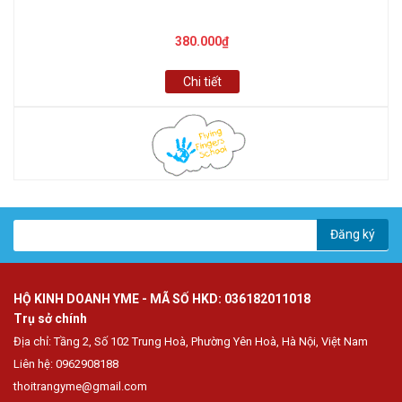
380.000₫
Chi tiết
Đăng ký
HỘ KINH DOANH YME - MÃ SỐ HKD: 036182011018
Trụ sở chính
Địa chỉ: Tầng 2, Số 102 Trung Hoà, Phường Yên Hoà, Hà Nội, Việt Nam
Liên hệ: 0962908188
thoitrangyme@gmail.com