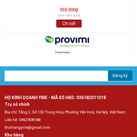
350.000₫
GNY: 385.000₫
Chi tiết
Đăng ký
HỘ KINH DOANH YME - MÃ SỐ HKD: 036182011018
Trụ sở chính
Địa chỉ: Tầng 2, Số 102 Trung Hoà, Phường Yên Hoà, Hà Nội, Việt Nam
Liên hệ: 0962908188
thoitrangyme@gmail.com
Kho hàng