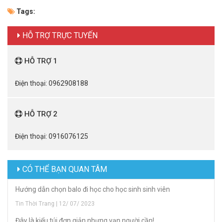
Tags:
HỖ TRỢ TRỰC TUYẾN
HỖ TRỢ 1
Điện thoại: 0962908188
HỖ TRỢ 2
Điện thoại: 0916076125
CÓ THỂ BẠN QUAN TÂM
Hướng dẫn chọn balo đi học cho học sinh sinh viên
Tin Thời Trang | 12/ 07/ 2023
Đây là kiểu túi đơn giản nhưng vạn người cần!